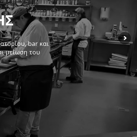
ΗΣ
ατορίου, bar και
αι μείωση του