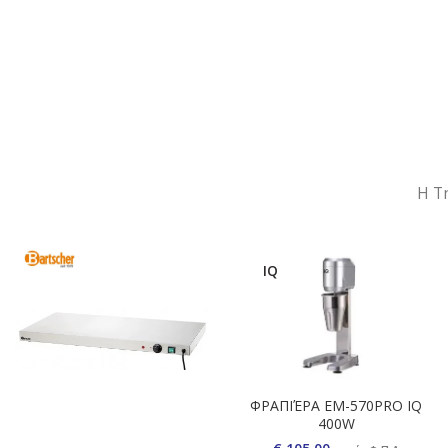
Η Τ
IQ
ΦΡΑΠΙΈΡΑ EM-570PRO IQ
400W