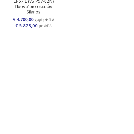
LP57 E (VS P57-62N)
Πλυντήριο σκευών
Silanos
€ 4.700,00
χωρίς Φ.Π.Α
€
5.828,00
με ΦΠΑ