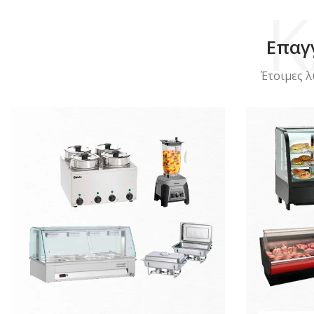
Κ
Επαγ
Έτοιμες λ