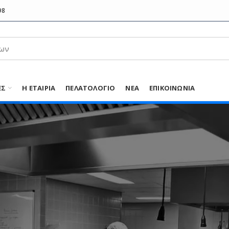
98
ΕΣ
Η ΕΤΑΙΡΊΑ
ΠΕΛΑΤΟΛΌΓΙΟ
ΝΈΑ
ΕΠΙΚΟΙΝΩΝΊΑ