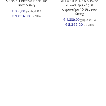
S 185 XH Βιτρίνα Back Bar
ALFA 1035Η-2 Φούρνος
Inox διπλή
κυκλοθερμικός με
υγραντήρα 10 θέσεων
€ 850,00
χωρίς Φ.Π.Α
Smeg
€
1.054,00
με ΦΠΑ
€ 4.330,00
χωρίς Φ.Π.Α
€
5.369,20
με ΦΠΑ