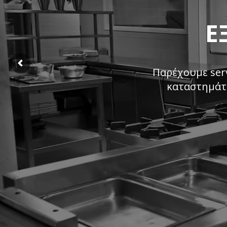
Ε
Παρέχουμε serv
καταστημάτω