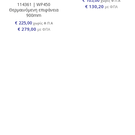
€ 105,00
χωρίς Φ.Π.Α
114361 | WP450
€
130,20
με ΦΠΑ
Θερμαινόμενη επιφάνεια
900mm
€ 225,00
χωρίς Φ.Π.Α
€
279,00
με ΦΠΑ