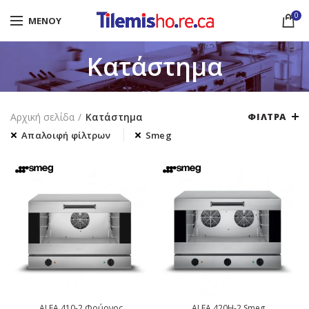
0
ΜΕΝΟΎ
Κατάστημα
Αρχική σελίδα
Κατάστημα
ΦΊΛΤΡΑ
Απαλοιφή φίλτρων
Smeg
ALFA 410-2 Φούρνος
ALFA 420H-2 Smeg