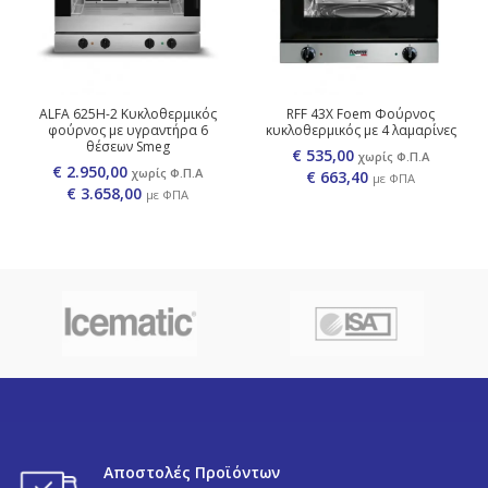
ALFA 625H-2 Κυκλοθερμικός
RFF 43X Foem Φούρνος
φούρνος με υγραντήρα 6
κυκλοθερμικός με 4 λαμαρίνες
θέσεων Smeg
€ 535,00
χωρίς Φ.Π.Α
€ 2.950,00
χωρίς Φ.Π.Α
€
663,40
με ΦΠΑ
€
3.658,00
με ΦΠΑ
Αποστολές Προϊόντων